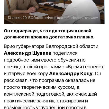
13 июня , 20:15
Общество
Фото:
max.ru/aleksandr_shuvaev
Он подчеркнул, что адаптация к новой
должности прошла достаточно плавно.
Врио губернатора Белгородской области
Александр Шуваев
поделился
подробностями своего обучения по
президентской программе
«
Время героев
»
в
интервью военкору
Александру Коцу
. Он
рассказал, что программа оказалась не
просто теоретическим курсом, а
комплексной подготовкой, включающей
практические занятия, стажировки и
возможность углубленной работы в