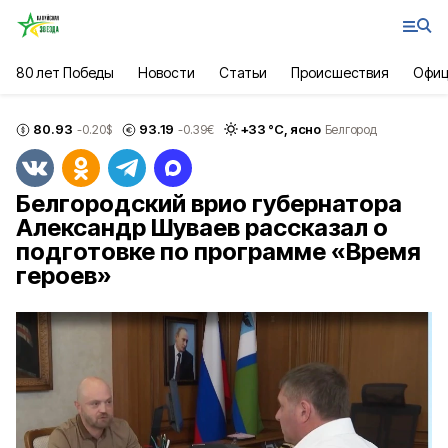
80 лет Победы
Новости
Статьи
Происшествия
Офиц
80.93
93.19
+
33
°С,
ясно
-0.20
$
-0.39
€
Белгород
Белгородский врио губернатора
Александр Шуваев рассказал о
подготовке по программе «Время
героев»