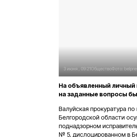
3 июня , 09:21
Общество
Фото:
belpr
На объявленный личный
на заданные вопросы б
Валуйская прокуратура по
Белгородской области осу
поднадзорном исправител
№ 5, дислоцированном в Б