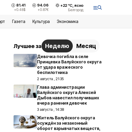
81.41
94.06
+
22
°С,
ясно
+0.48
$
+0.87
€
Белгород
орт
Газета
Культура
Экономика
Неделю
Месяц
Лучшее за
Девочка погибла в селе
Принцевка Валуйского округа
от удара вражеского
беспилотника
2 августа , 21:35
Глава администрации
Валуйского округа Алексей
Дыбов навестил получивших
вчера ранения девочек
3 августа , 14:38
Житель Валуйского округа
осуждён за незаконный
оборот взрывчатых веществ,