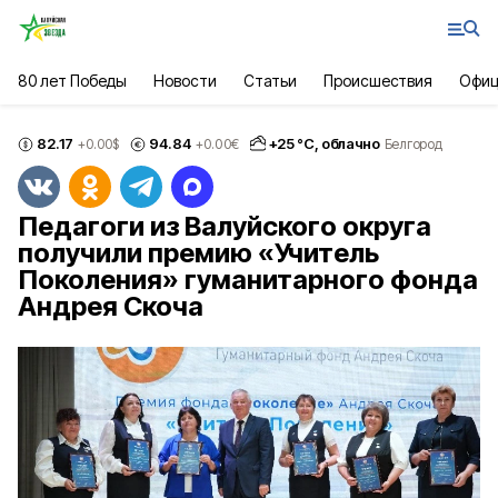
80 лет Победы
Новости
Статьи
Происшествия
Офиц
82.17
94.84
+
25
°С,
облачно
+0.00
$
+0.00
€
Белгород
Педагоги из Валуйского округа
получили премию «Учитель
Поколения» гуманитарного фонда
Андрея Скоча