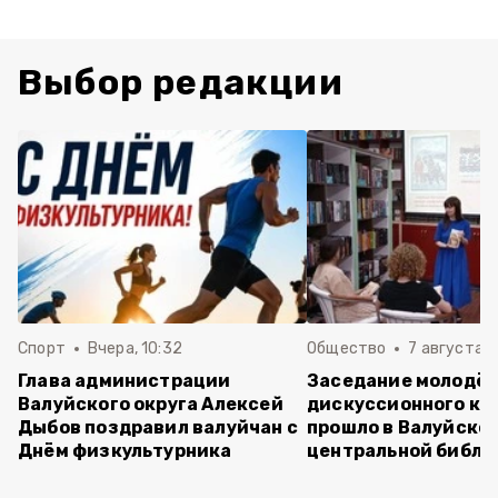
Выбор редакции
Спорт
Вчера, 10:32
Общество
7 августа , 
Глава администрации
Заседание молодё
Валуйского округа Алексей
дискуссионного кл
Дыбов поздравил валуйчан с
прошло в Валуйско
Днём физкультурника
центральной библи