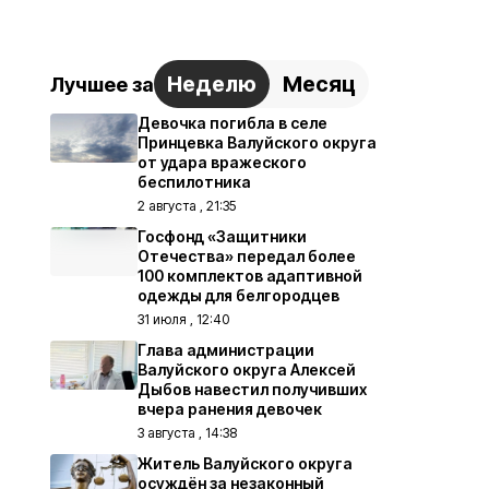
Неделю
Месяц
Лучшее за
Девочка погибла в селе
Принцевка Валуйского округа
от удара вражеского
беспилотника
2 августа , 21:35
Госфонд «Защитники
Отечества» передал более
100 комплектов адаптивной
одежды для белгородцев
31 июля , 12:40
Глава администрации
Валуйского округа Алексей
Дыбов навестил получивших
вчера ранения девочек
3 августа , 14:38
Житель Валуйского округа
осуждён за незаконный