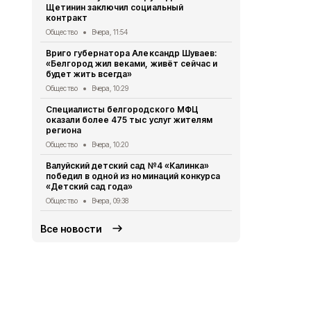
Щетинин заключил социальный
области пе
контракт
погибшего 
Общество
Вчера, 11:54
Общество
4 
Вриго губернатора Александр Шуваев:
Ремонт доро
«Белгород жил веками, живёт сейчас и
Суржикова 
будет жить всегда»
протяжённо
Общество
Вчера, 10:29
Общество
4 
Специалисты белгородского МФЦ
Турнир по 
оказали более 475 тыс услуг жителям
июля-2026»
региона
Белгородск
Общество
Вчера, 10:20
Спорт
4 авгу
Валуйский детский сад №4 «Калинка»
Профессия 
победил в одной из номинаций конкурса
ДШИ №2 Све
«Детский сад года»
превратилас
Общество
Вчера, 09:38
Культура
4 а
Все новости