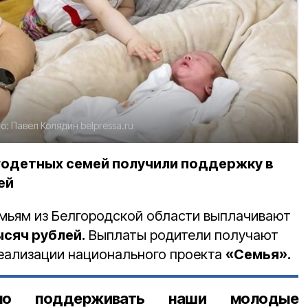
о:
Павел Колядин
belpressa.ru
годетных семей получили поддержку в
ей
ьям из Белгородской области выплачивают
ысяч рублей.
Выплаты родители получают
еализации национального проекта
«Семья».
вно поддерживать наши молодые