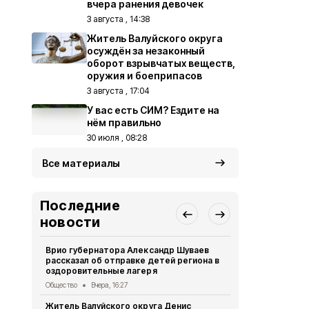
вчера ранения девочек
3 августа , 14:38
Житель Валуйского округа
осуждён за незаконный
оборот взрывчатых веществ,
оружия и боеприпасов
3 августа , 17:04
У вас есть СИМ? Ездите на
нём правильно
30 июля , 08:28
Все материалы
Последние
новости
Врио губернатора Александр Шуваев
Решение Со
рассказал об отправке детей региона в
муниципальн
оздоровительные лагеря
года №468
Общество
Вчера, 16:27
Официальные до
Житель Валуйского округа Денис
Врио губер