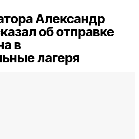
атора Александр
казал об отправке
на в
льные лагеря