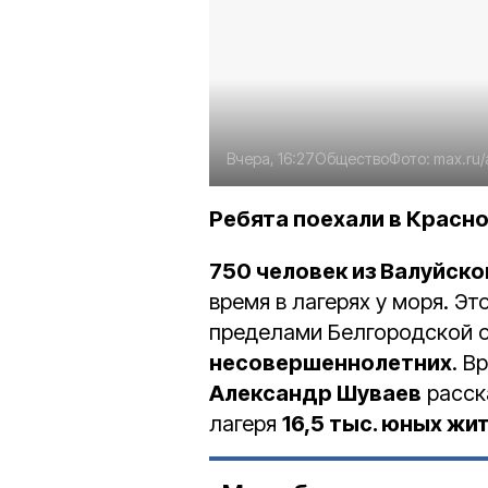
Вчера, 16:27
Общество
Фото:
max.ru/
Ребята поехали в Красн
750 человек из Валуйско
время в лагерях у моря. Эт
пределами Белгородской о
несовершеннолетних
. В
Александр Шуваев
расска
лагеря
16,5 тыс. юных жи