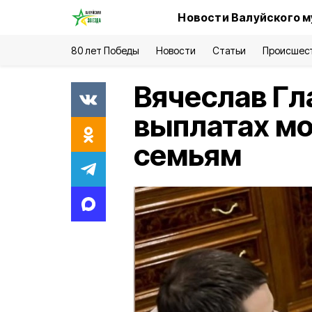
Новости Валуйского м
80 лет Победы
Новости
Статьи
Происшес
Вячеслав Гл
выплатах м
семьям