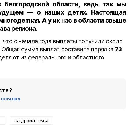
 Белгородской области, ведь так мы
удущем — о наших детях. Настоящая
ногодетная. А у их нас в области свыше
лава региона.
, что с начала года выплаты получили около
Общая сумма выплат составила порядка
73
деляют из федерального и областного
сте?
ссылку
ы
нацпроект семья