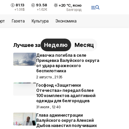
81.13
93.58
+
20
°С,
ясно
+1.06
$
+1.62
€
Белгород
орт
Газета
Культура
Экономика
Неделю
Месяц
Лучшее за
Девочка погибла в селе
Принцевка Валуйского округа
от удара вражеского
беспилотника
2 августа , 21:35
Госфонд «Защитники
Отечества» передал более
100 комплектов адаптивной
одежды для белгородцев
31 июля , 12:40
Глава администрации
Валуйского округа Алексей
Дыбов навестил получивших