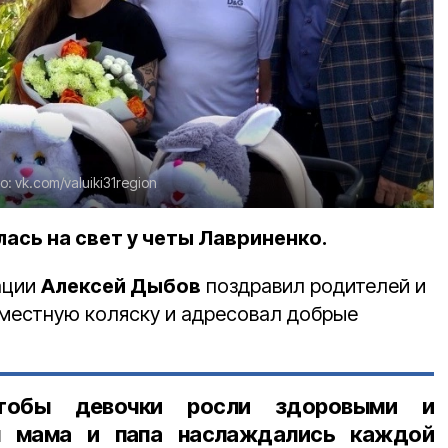
о:
vk.com/valuiki31region
лась на свет у четы Лавриненко.
ации
Алексей Дыбов
поздравил родителей и
хместную коляску и адресовал добрые
чтобы девочки росли здоровыми и
ы мама и папа наслаждались каждой