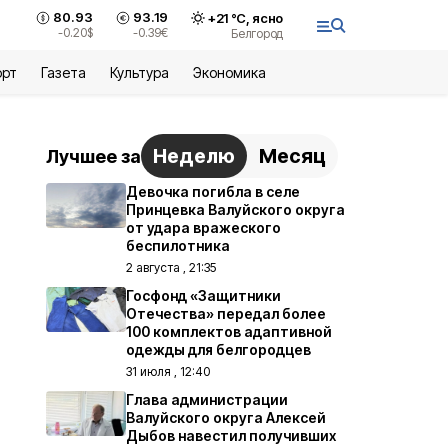
80.93
93.19
+
21
°С,
ясно
-0.20
$
-0.39
€
Белгород
орт
Газета
Культура
Экономика
Неделю
Месяц
Лучшее за
Девочка погибла в селе
Принцевка Валуйского округа
от удара вражеского
беспилотника
2 августа , 21:35
Госфонд «Защитники
Отечества» передал более
100 комплектов адаптивной
одежды для белгородцев
31 июля , 12:40
Глава администрации
Валуйского округа Алексей
Дыбов навестил получивших