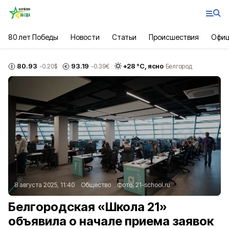
80 лет Победы
Новости
Статьи
Происшествия
Офиц
80.93
93.19
+
28
°С,
ясно
-0.20
$
-0.39
€
Белгород
8 августа 2025, 11:40
Общество
Фото:
21-school.ru
Белгородская «Школа 21»
объявила о начале приема заявок