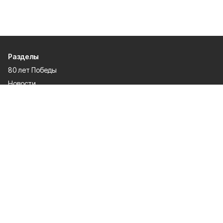
Разделы
80 лет Победы
Новости
Статьи
Происшествия
Официальные документы
Общество
Политика
Спорт
Газета
Культура
Экономика