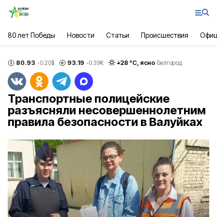
80 лет Победы
Новости
Статьи
Происшествия
Офиц
80.93
93.19
+
28
°С,
ясно
-0.20
$
-0.39
€
Белгород
Транспортные полицейские
разъясняли несовершеннолетним
правила безопасности в Валуйках