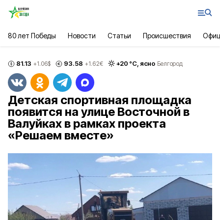
80 лет Победы
Новости
Статьи
Происшествия
Офиц
81.13
93.58
+
20
°С,
ясно
+1.06
$
+1.62
€
Белгород
Детская спортивная площадка
появится на улице Восточной в
Валуйках в рамках проекта
«Решаем вместе»