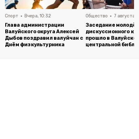
Спорт
Вчера, 10:32
Общество
7 августа , 
Глава администрации
Заседание молодё
Валуйского округа Алексей
дискуссионного кл
Дыбов поздравил валуйчан с
прошло в Валуйско
Днём физкультурника
центральной библи