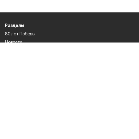
Разделы
80 лет Победы
Новости
Статьи
Происшествия
Официальные документы
Общество
Политика
Спорт
Газета
Культура
Экономика
О проекте