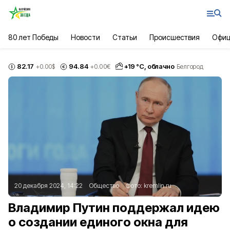
80 лет Победы
Новости
Статьи
Происшествия
Офиц
82.17
94.84
+
19
°С,
облачно
+0.00
$
+0.00
€
Белгород
20 декабря 2024, 14:22
Общество
Фото:
kremlin.ru
Владимир Путин поддержал идею
о создании единого окна для