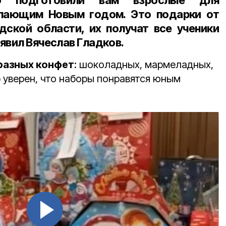
о подготовили вам взрослые для
пающим Новым годом. Это подарки от
дской области, их получат все ученики
явил Вячеслав Гладков.
 разных конфет
: шоколадных, мармеладных,
 уверен, что наборы понравятся юным