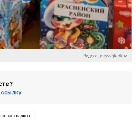
Видео: t.me/vvgladkov
сте?
ссылку
чеслав гладков