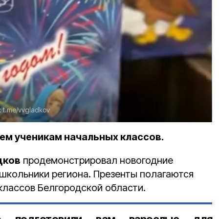
:
t.me/vvgladkov
ем ученикам начальных классов.
дков
продемонстрировал новогодние
 школьники региона. Презенты полагаются
классов Белгородской области.