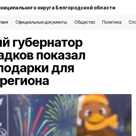
униципального округа Белгородской области
твия
Официальные документы
Общество
Политика
Сп
й губернатор
адков показал
подарки для
региона