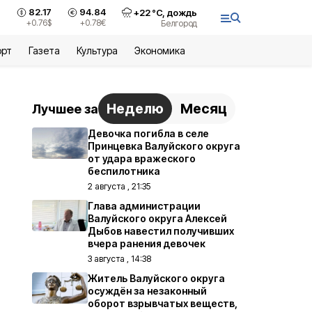
82.17
94.84
+
22
°С,
дождь
+0.76
$
+0.78
€
Белгород
орт
Газета
Культура
Экономика
Неделю
Месяц
Лучшее за
Девочка погибла в селе
Принцевка Валуйского округа
от удара вражеского
беспилотника
2 августа , 21:35
Глава администрации
Валуйского округа Алексей
Дыбов навестил получивших
вчера ранения девочек
3 августа , 14:38
Житель Валуйского округа
осуждён за незаконный
оборот взрывчатых веществ,