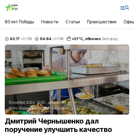
80 лет Победы
Новости
Статьи
Происшествия
Офиц
82.17
94.84
+
21
°С,
облачно
+0.76
$
+0.78
€
Белгород
15 ноября 2024, 10:53
Общество
Фото:
Вадим Заблоцкий
/
belpressa.ru
Дмитрий Чернышенко дал
поручение улучшить качество