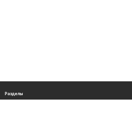
Разделы
80 лет Победы
Новости
Статьи
Происшествия