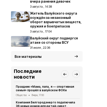
вчера ранения девочек
3 августа , 14:38
Житель Валуйского округа
осуждён за незаконный
оборот взрывчатых веществ,
оружия и боеприпасов
3 августа , 17:04
Валуйский округ подвергся
атаке со стороны ВСУ
31 июля , 22:36
Все материалы
Последние
новости
Праздник «Мама, папа, я — спортивная
Житель Вал
семья» прошёл в валуйском ФОКе
Щетинин за
контракт
Общество
Вчера, 17:00
Общество
5 
Компания Белгородэнерго подключила
36 новых домов для детей-сирот,
Вриго губе