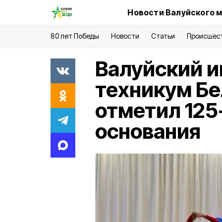
Новости Валуйского м
80 лет Победы
Новости
Статьи
Происшес
Валуйский 
техникум Бе
отметил 125
основания