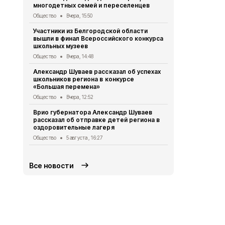
многодетных семей и переселенцев
«Белгород ж
будет жить
Общество
Вчера, 15:50
Общество
5 
Участники из Белгородской области
вышли в финал Всероссийского конкурса
Специалист
школьных музеев
оказали бол
региона
Общество
Вчера, 14:48
Общество
5 
Александр Шуваев рассказал об успехах
школьников региона в конкурсе
Валуйский д
«Большая перемена»
победил в о
«Детский с
Общество
Вчера, 12:52
Общество
5 
Врио губернатора Александр Шуваев
рассказал об отправке детей региона в
Решение Со
оздоровительные лагеря
муниципальн
года №468
Общество
5 августа , 16:27
Официальные до
Все новости