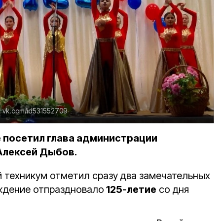
:
vk.com/id531552709
 посетил глава администрации
Алексей Дыбов.
 техникум отметил сразу два замечательных
еждение отпраздновало
125-летие
со дня