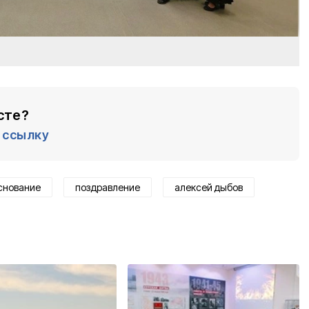
сте?
ссылку
снование
поздравление
алексей дыбов