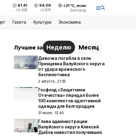
81.41
94.06
+
21
°С,
ясно
+0.48
$
+0.87
€
Белгород
орт
Газета
Культура
Экономика
Неделю
Месяц
Лучшее за
Девочка погибла в селе
Принцевка Валуйского округа
от удара вражеского
беспилотника
2 августа , 21:35
Госфонд «Защитники
Отечества» передал более
100 комплектов адаптивной
одежды для белгородцев
31 июля , 12:40
Глава администрации
Валуйского округа Алексей
Дыбов навестил получивших