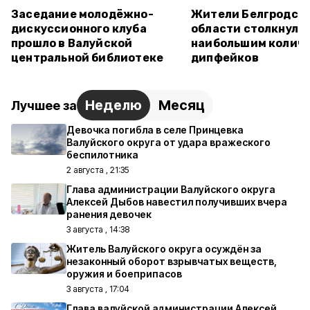
Заседание молодёжно-
Жители Белгродск
дискуссионного клуба
области столкнулис
прошло в Валуйской
наибольшим колич
центральной библиотеке
дипфейков
Неделю
Месяц
Лучшее за
Девочка погибла в селе Принцевка
Валуйского округа от удара вражеского
беспилотника
2 августа , 21:35
Глава администрации Валуйского округа
Алексей Дыбов навестил получивших вчера
ранения девочек
3 августа , 14:38
Житель Валуйского округа осуждён за
незаконный оборот взрывчатых веществ,
оружия и боеприпасов
3 августа , 17:04
Глава валуйской администрации Алексей