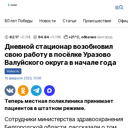
80 лет Победы
Новости
Статьи
Происшествия
Офиц
82.17
94.84
+
21
°С,
облачно
+0.76
$
+0.78
€
Белгород
Дневной стационар возобновил
свою работу в посёлке Уразово
Валуйского округа в начале года
Новость
16 февраля 2023, 10:56
Теперь местная поликлиника принимает
пациентов в штатном режиме.
Сотрудники министерства здравоохранения
Белгородской области рассказали о том,