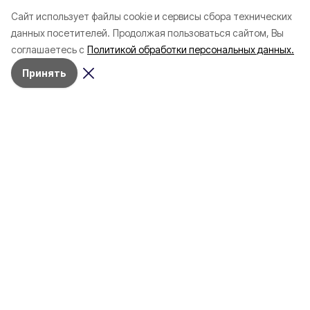
Заседание молодёжно-
Жители Белгродск
Cайт использует файлы cookie и сервисы сбора технических
дискуссионного клуба
области столкнулис
данных посетителей.
Продолжая пользоваться сайтом, Вы
прошло в Валуйской
наибольшим колич
соглашаетесь с
Политикой обработки персональных данных.
центральной библиотеке
дипфейков
Принять
Вчера, 15:56
Официальные документы
Фото:
Борис Селиванов
Постановление администрации
Валуйского муниципального