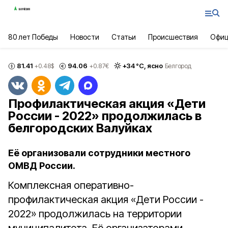
80 лет Победы
Новости
Статьи
Происшествия
Офиц
81.41
94.06
+
34
°С,
ясно
+0.48
$
+0.87
€
Белгород
Профилактическая акция «Дети
России - 2022» продолжилась в
белгородских Валуйках
Её организовали сотрудники местного
ОМВД России.
Комплексная оперативно-
профилактическая акция «Дети России -
2022» продолжилась на территории