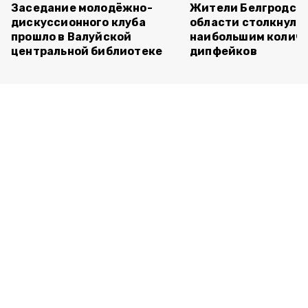
Заседание молодёжно-
Жители Белгродск
дискуссионного клуба
области столкнулис
прошло в Валуйской
наибольшим колич
центральной библиотеке
дипфейков