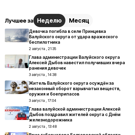
Неделю
Месяц
Лучшее за
Девочка погибла в селе Принцевка
Валуйского округа от удара вражеского
беспилотника
2 августа , 21:35
Глава администрации Валуйского округа
Алексей Дыбов навестил получивших вчера
ранения девочек
3 августа , 14:38
Житель Валуйского округа осуждён за
незаконный оборот взрывчатых веществ,
оружия и боеприпасов
3 августа , 17:04
Глава валуйской администрации Алексей
Дыбов поздравил жителей округа с Днём
железнодорожника
2 августа , 13:48
Врио губернатора Белгородской области