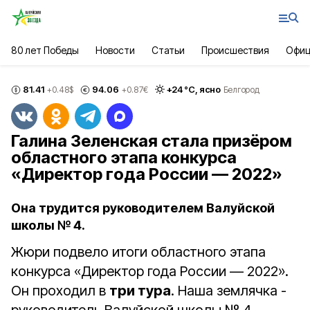
80 лет Победы
Новости
Статьи
Происшествия
Офиц
81.41
94.06
+
24
°С,
ясно
+0.48
$
+0.87
€
Белгород
Галина Зеленская стала призёром
областного этапа конкурса
«Директор года России — 2022»
Она трудится руководителем Валуйской
школы № 4.
Жюри подвело итоги областного этапа
конкурса «Директор года России — 2022».
Он проходил в
три тура
. Наша землячка -