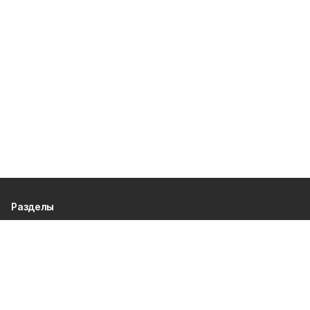
Разделы
80 лет Победы
Новости
Статьи
Происшествия
Официальные документы