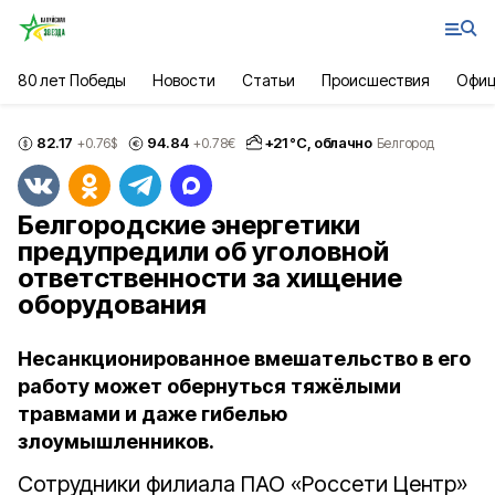
80 лет Победы
Новости
Статьи
Происшествия
Офиц
82.17
94.84
+
21
°С,
облачно
+0.76
$
+0.78
€
Белгород
Белгородские энергетики
предупредили об уголовной
ответственности за хищение
оборудования
Несанкционированное вмешательство в его
работу может обернуться тяжёлыми
травмами и даже гибелью
злоумышленников.
Сотрудники филиала ПАО «Россети Центр»