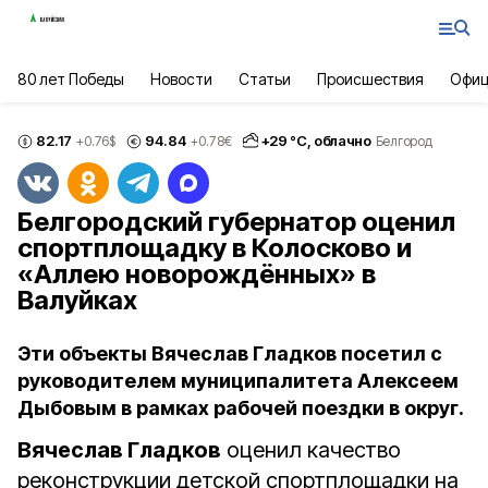
80 лет Победы
Новости
Статьи
Происшествия
Офиц
82.17
94.84
+
29
°С,
облачно
+0.76
$
+0.78
€
Белгород
Белгородский губернатор оценил
спортплощадку в Колосково и
«Аллею новорождённых» в
Валуйках
Эти объекты Вячеслав Гладков посетил с
руководителем муниципалитета Алексеем
Дыбовым в рамках рабочей поездки в округ.
Вячеслав Гладков
оценил качество
реконструкции детской спортплощадки на