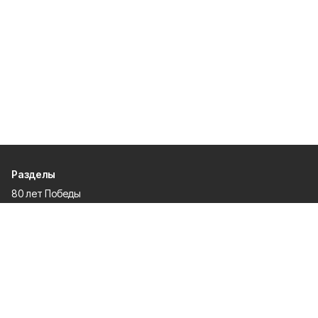
Разделы
80 лет Победы
Новости
Статьи
Происшествия
Официальные документы
Общество
Политика