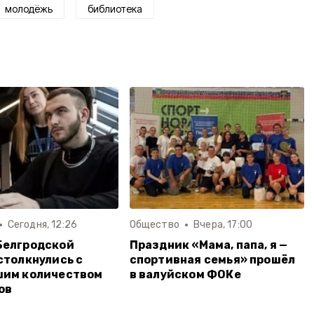
молодёжь
библиотека
Сегодня, 12:26
Общество
Вчера, 17:00
Белгродской
Праздник «Мама, папа, я —
столкнулись с
спортивная семья» прошёл
шим количеством
в валуйском ФОКе
ов