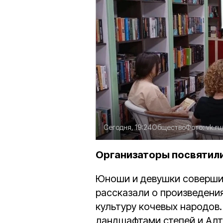
Сегодня, 19:24
Общество
Фото:
vk.r
Организаторы посвятили
Юноши и девушки соверши
рассказали о произведения
культуру кочевых народов.
ландшафтами степей и Алт