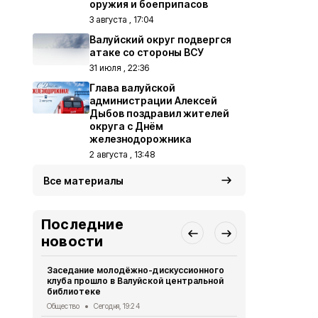
оружия и боеприпасов
3 августа , 17:04
Валуйский округ подвергся
атаке со стороны ВСУ
31 июля , 22:36
Глава валуйской
администрации Алексей
Дыбов поздравил жителей
округа с Днём
железнодорожника
2 августа , 13:48
Все материалы
Последние
новости
Заседание молодёжно-дискуссионного
Компания Б
клуба прошло в Валуйской центральной
36 новых д
библиотеке
многодетны
Общество
Сегодня, 19:24
Общество
Вч