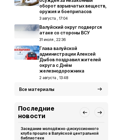
осуждён за незаконный
оборот взрывчатых веществ,
оружия и боеприпасов
3 августа , 17:04
Валуйский округ подвергся
атаке со стороны ВСУ
31 июля , 22:36
Глава валуйской
администрации Алексей
Дыбов поздравил жителей
округа с Днём
железнодорожника
2 августа , 13:48
Все материалы
Последние
новости
Заседание молодёжно-дискуссионного
Компания Б
клуба прошло в Валуйской центральной
36 новых д
библиотеке
многодетны