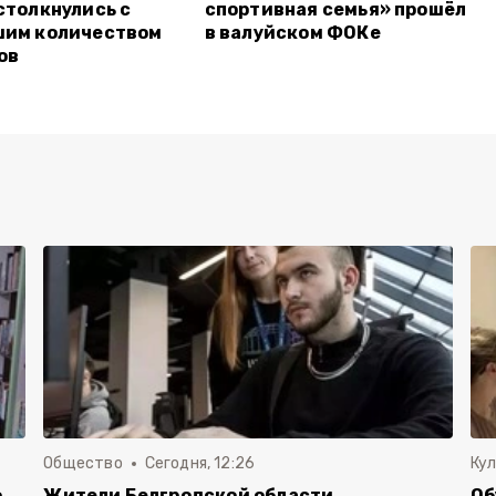
столкнулись с
спортивная семья» прошёл
шим количеством
в валуйском ФОКе
ов
Общество
Сегодня, 12:26
Ку
о
Жители Белгродской области
Об