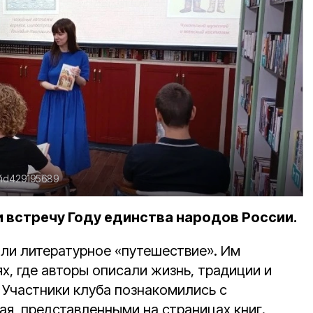
u/id429195689
 встречу Году единства народов России.
ли литературное «путешествие». Им
х, где авторы описали жизнь, традиции и
 Участники клуба познакомились с
ая, представленными на страницах книг.