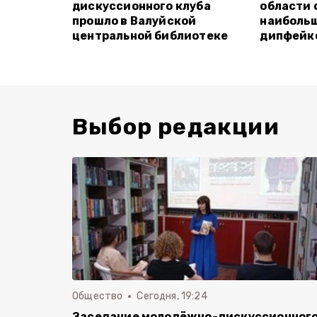
дискуссионного клуба
области 
прошло в Валуйской
наиболь
центральной библиотеке
дипфейк
Выбор редакции
Общество
Сегодня, 19:24
Заседание молодёжно-дискуссионног