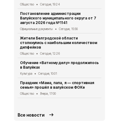
Общество
Сегодня, 19:24
Общество
Вч
Постановление администрации
Участники и
Валуйского муниципального округа от 7
вышли в фи
августа 2026 года №1141
школьных м
Официальные документы
Сегодня, 15:56
Общество
Вч
Жители Белгродской области
Александр Ш
столкнулись с наибольшим количеством
школьников
дипфейков
«Большая п
Общество
Сегодня, 12:26
Общество
Вч
Обучение «Ватному делу» продолжилось
Врио губер
в Валуйках
рассказал о
оздоровите
Культура
Сегодня, 10:01
Общество
5 
Праздник «Мама, папа, я — спортивная
семья» прошёл в валуйском ФОКе
Житель Вал
Щетинин за
Общество
Вчера, 17:00
контракт
Общество
5 
Все новости