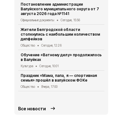
Постановление администрации
Участники и
Валуйского муниципального округа от 7
вышли в фи
августа 2026 года №1141
школьных м
Официальные документы
Сегодня, 15:56
Общество
Вч
Жители Белгродской области
Александр Ш
столкнулись с наибольшим количеством
школьников
дипфейков
«Большая п
Общество
Сегодня, 12:26
Общество
Вч
Обучение «Ватному делу» продолжилось
Врио губер
в Валуйках
рассказал о
оздоровите
Культура
Сегодня, 10:01
Общество
5 
Праздник «Мама, папа, я — спортивная
семья» прошёл в валуйском ФОКе
Житель Вал
Щетинин за
Общество
Вчера, 17:00
контракт
Общество
5 
Все новости