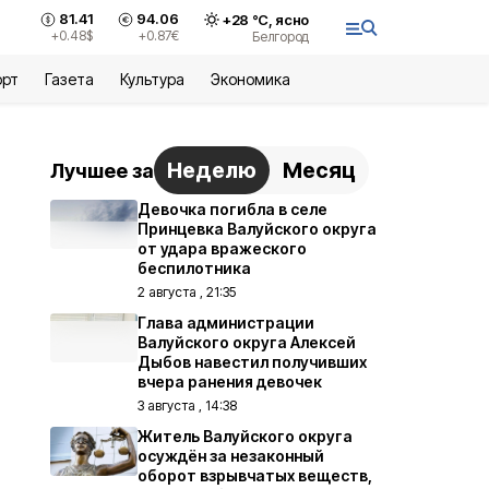
81.41
94.06
+
28
°С,
ясно
+0.48
$
+0.87
€
Белгород
орт
Газета
Культура
Экономика
Неделю
Месяц
Лучшее за
Девочка погибла в селе
Принцевка Валуйского округа
от удара вражеского
беспилотника
2 августа , 21:35
Глава администрации
Валуйского округа Алексей
Дыбов навестил получивших
вчера ранения девочек
3 августа , 14:38
Житель Валуйского округа
осуждён за незаконный
оборот взрывчатых веществ,