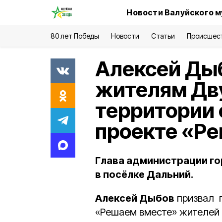
Новости Валуйского м
80 лет Победы
Новости
Статьи
Происшес
Алексей Ды
жителям Дв
территории 
проекте «Р
Глава администрации го
в посёлке Дальний.
Алексей Дыбов
призвал п
«Решаем вместе» жителей 