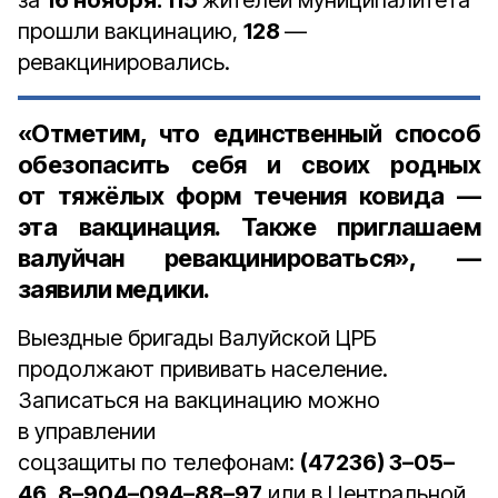
за
16 ноября. 115
жителей муниципалитета
прошли вакцинацию,
128
—
ревакцинировались.
«Отметим, что единственный способ
обезопасить себя и своих родных
от тяжёлых форм течения ковида —
эта вакцинация. Также приглашаем
валуйчан ревакцинироваться», —
заявили медики.
Выездные бригады Валуйской ЦРБ
продолжают прививать население.
Записаться на вакцинацию можно
в управлении
соцзащиты по телефонам:
(47236) 3–05–
46,
8–904–094–88–97
или в Центральной