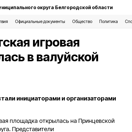
униципального округа Белгородской области
твия
Официальные документы
Общество
Политика
Сп
ская игровая
ась в валуйской
стали инициаторами и организаторами
вая площадка открылась на Принцевской
уга. Представители