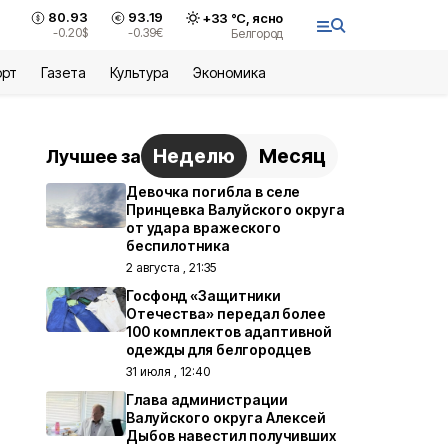
80.93
93.19
+
33
°С,
ясно
-0.20
$
-0.39
€
Белгород
орт
Газета
Культура
Экономика
Неделю
Месяц
Лучшее за
Девочка погибла в селе
Принцевка Валуйского округа
от удара вражеского
беспилотника
2 августа , 21:35
Госфонд «Защитники
Отечества» передал более
100 комплектов адаптивной
одежды для белгородцев
31 июля , 12:40
Глава администрации
Валуйского округа Алексей
Дыбов навестил получивших