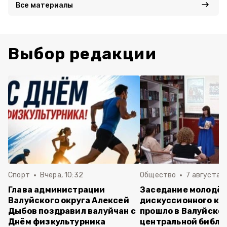
Все материалы
Выбор редакции
Спорт
Вчера, 10:32
Общество
7 августа , 
Глава администрации
Заседание молодё
Валуйского округа Алексей
дискуссионного кл
Дыбов поздравил валуйчан с
прошло в Валуйско
Днём физкультурника
центральной библи