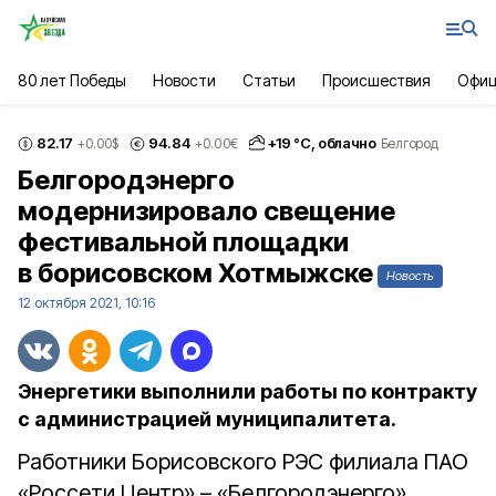
80 лет Победы
Новости
Статьи
Происшествия
Офиц
82.17
94.84
+
19
°С,
облачно
+0.00
$
+0.00
€
Белгород
Белгородэнерго
модернизировало свещение
фестивальной площадки
в борисовском Хотмыжске
Новость
12 октября 2021, 10:16
Энергетики выполнили работы по контракту
с администрацией муниципалитета.
Работники Борисовского РЭС филиала ПАО
«Россети Центр» – «Белгородэнерго»