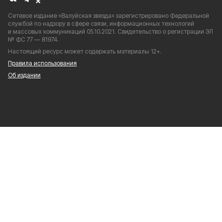
Сетевое издание «Валуйская звезда» зарегистрировано Федеральной
службой по надзору в сфере связи, информационных технологий
и массовых коммуникаций 05.10.2021. Свидетельство о регистрации ЭЛ
№ ФС 77 — 81974.
Настоящий ресурс может содержать материалы 12+.
Правила использования
Об издании