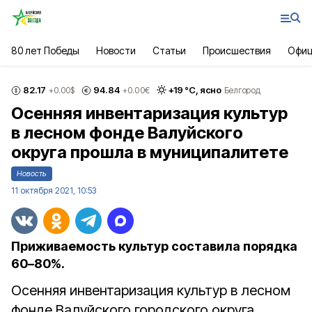
80 лет Победы
Новости
Статьи
Происшествия
Офиц
82.17
94.84
+
19
°С,
ясно
+0.00
$
+0.00
€
Белгород
Осенняя инвентаризация культур
в лесном фонде Валуйского
округа прошла в муниципалитете
Новость
11 октября 2021, 10:53
Приживаемость культур составила порядка
60–80%.
Осенняя инвентаризация культур в лесном
фонде Валуйского городского округа