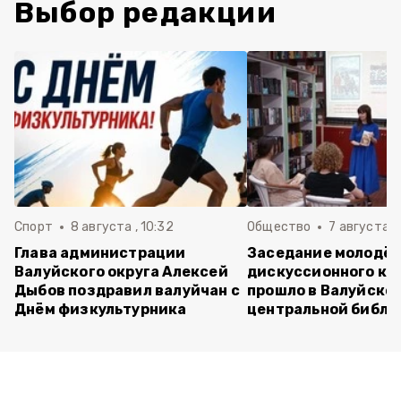
Выбор редакции
Спорт
8 августа , 10:32
Общество
7 августа , 
Глава администрации
Заседание молодё
Валуйского округа Алексей
дискуссионного кл
Дыбов поздравил валуйчан с
прошло в Валуйско
Днём физкультурника
центральной библи