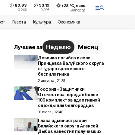
80.93
93.19
+
28
°С,
ясно
-0.20
$
-0.39
€
Белгород
орт
Газета
Культура
Экономика
Неделю
Месяц
Лучшее за
Девочка погибла в селе
Принцевка Валуйского округа
от удара вражеского
беспилотника
2 августа , 21:35
Госфонд «Защитники
Отечества» передал более
100 комплектов адаптивной
одежды для белгородцев
31 июля , 12:40
Глава администрации
Валуйского округа Алексей
Дыбов навестил получивших