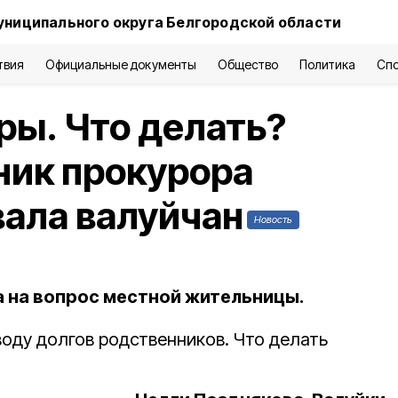
униципального округа Белгородской области
твия
Официальные документы
Общество
Политика
Сп
ры. Что делать?
ик прокурора
ала валуйчан
Новость
а на вопрос местной жительницы.
воду долгов родственников. Что делать