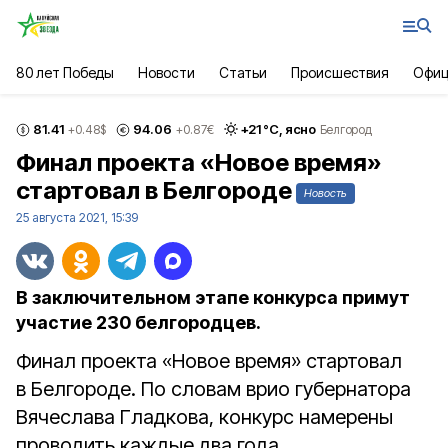
80 лет Победы
Новости
Статьи
Происшествия
Офиц
81.41
94.06
+
21
°С,
ясно
+0.48
$
+0.87
€
Белгород
Финал проекта «Новое время»
стартовал в Белгороде
Новость
25 августа 2021, 15:39
В заключительном этапе конкурса примут
участие 230 белгородцев.
Финал проекта «Новое время» стартовал
в Белгороде. По словам врио губернатора
Вячеслава Гладкова, конкурс намерены
проводить каждые два года