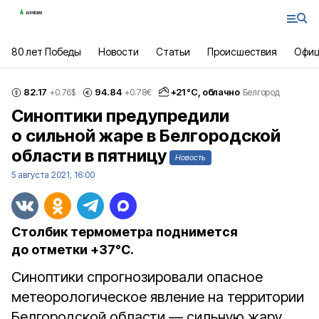
80 лет Победы
Новости
Статьи
Происшествия
Офиц
82.17
94.84
+
21
°С,
облачно
+0.76
$
+0.78
€
Белгород
Синоптики предупредили
о сильной жаре в Белгородской
области в пятницу
Новость
5 августа 2021, 16:00
Столбик термометра поднимется
до отметки +37°С.
Синоптики спрогнозировали опасное
метеорологическое явление на территории
Белгородской области — сильную жару.