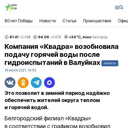
80 лет Победы
Новости
Статьи
Происшествия
Офиц
81.41
94.06
+
34
°С,
ясно
+0.48
$
+0.87
€
Белгород
Компания «Квадра» возобновила
подачу горячей воды после
гидроиспытаний в Валуйках
Новость
19 июля 2021, 14:50
Это позволит в зимний период надёжно
обеспечить жителей округа теплом
и горячей водой.
Белгородский филиал «Квадры»
в соответствии с графиком возобновил