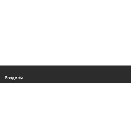
Разделы
80 лет Победы
Новости
Статьи
Происшествия
Официальные документы
Общество