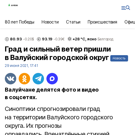
80 лет Победы
Новости
Статьи
Происшествия
Офиц
80.93
93.19
+
28
°С,
ясно
-0.20
$
-0.39
€
Белгород
Град и сильный ветер пришли
в Валуйский городской округ
Новость
29 июня 2021, 17:41
Валуйчане делятся фото и видео
в соцсетях.
Синоптики спрогнозировали град
на территории Валуйского городского
округа. Их прогнозы
оправдались. Впечатлённые стихией