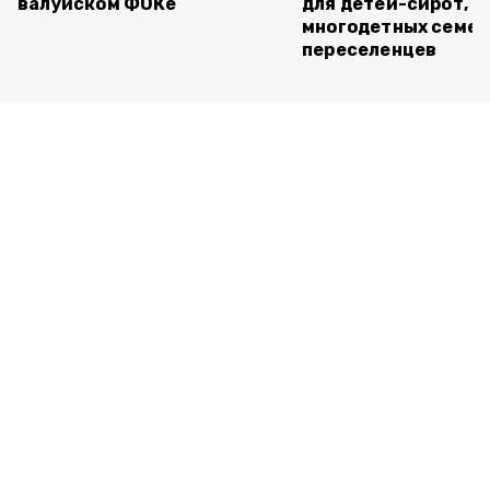
валуйском ФОКе
для детей-сирот,
многодетных семей
переселенцев