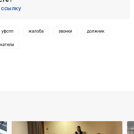
ссылку
уфспп
жалоба
звонки
должник
скатели