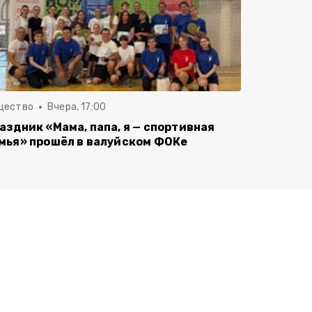
щество
Вчера, 17:00
аздник «Мама, папа, я — спортивная
мья» прошёл в валуйском ФОКе