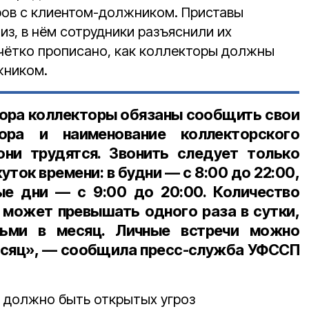
ров с клиентом-должником. Приставы
з, в нём сотрудники разъяснили их
 чётко прописано, как коллекторы должны
жником.
вора коллекторы обязаны сообщить свои
ора и наименование коллекторского
они трудятся. Звонить следует только
ток времени: в будни — с
8:00
до
22:00
,
ные дни — с
9:00
до
20:00
. Количество
 может превышать одного раза в сутки,
ьми в месяц. Личные встречи можно
месяц», — сообщила пресс-служба УФССП
е должно быть открытых угроз