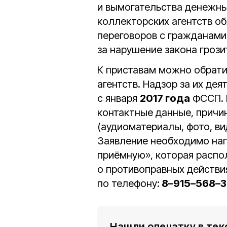
и вымогательства денежны
коллекторских агентств о
переговоров с гражданами
за нарушение закона грози
К приставам можно обрати
агентств. Надзор за их де
с января
2017 года
ФССП. 
контактные данные, причи
(аудиоматериалы, фото, ви
Заявление необходимо нап
приёмную», которая распо
о противоправных действи
по телефону:
8–915–568–3
Нашли опечатку в тек