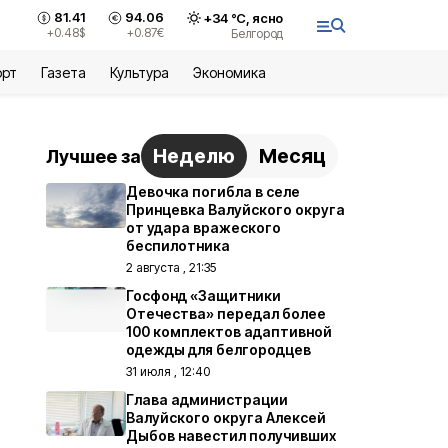
81.41
94.06
+
34
°С,
ясно
+0.48
$
+0.87
€
Белгород
орт
Газета
Культура
Экономика
Неделю
Месяц
Лучшее за
Девочка погибла в селе
Принцевка Валуйского округа
от удара вражеского
беспилотника
2 августа , 21:35
Госфонд «Защитники
Отечества» передал более
100 комплектов адаптивной
одежды для белгородцев
31 июля , 12:40
Глава администрации
Валуйского округа Алексей
Дыбов навестил получивших