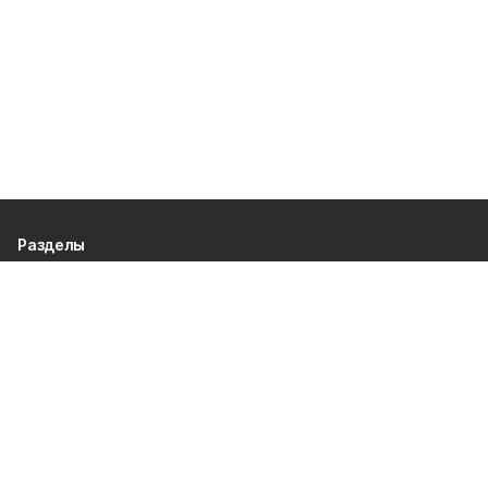
Разделы
80 лет Победы
Новости
Статьи
Происшествия
Официальные документы
Общество
Политика
Спорт