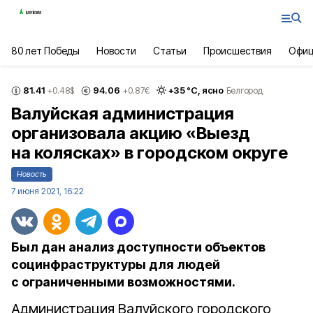
80 лет Победы
Новости
Статьи
Происшествия
Офиц
81.41
94.06
+
35
°С,
ясно
+0.48
$
+0.87
€
Белгород
Валуйская администрация
организовала акцию «Выезд
на колясках» в городском округе
Новость
7 июня 2021, 16:22
Был дан анализ доступности объектов
социнфраструктуры для людей
с ограниченными возможностями.
Администрация Валуйского городского