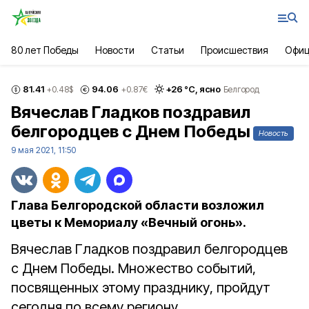
80 лет Победы
Новости
Статьи
Происшествия
Офиц
81.41
94.06
+
26
°С,
ясно
+0.48
$
+0.87
€
Белгород
Вячеслав Гладков поздравил
белгородцев с Днем Победы
Новость
9 мая 2021, 11:50
Глава Белгородской области возложил
цветы к Мемориалу «Вечный огонь».
Вячеслав Гладков поздравил белгородцев
с Днем Победы. Множество событий,
посвященных этому празднику, пройдут
сегодня по всему региону.