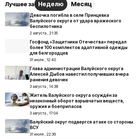
Неделю
Месяц
Лучшее за
Девочка погибла в селе Принцевка
Валуйского округа от удара вражеского
беспилотника
2 августа , 21:35
Госфонд «Защитники Отечества» передал
более 100 комплектов адаптивной одежды
для белгородцев
31 июля , 12:40
Глава администрации Валуйского округа
Алексей Дыбов навестил получивших вчера
ранения девочек
3 августа , 14:38
Житель Валуйского округа осуждён за
незаконный оборот взрывчатых веществ,
оружия и боеприпасов
3 августа , 17:04
Валуйский округ подвергся атаке со стороны
ВСУ
31 июля , 22:36