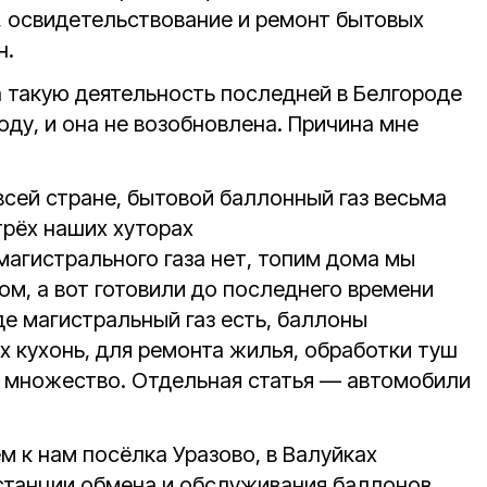
, освидетельствование и ремонт бытовых
н.
а такую деятельность последней в Белгороде
году, и она не возобновлена. Причина мне
 всей стране, бытовой баллонный газ весьма
трёх наших хуторах
магистрального газа нет, топим дома мы
м, а вот готовили до последнего времени
где магистральный газ есть, баллоны
х кухонь, для ремонта жилья, обработки туш
й множество. Отдельная статья — автомобили
 к нам посёлка Уразово, в Валуйках
станции обмена и обслуживания баллонов