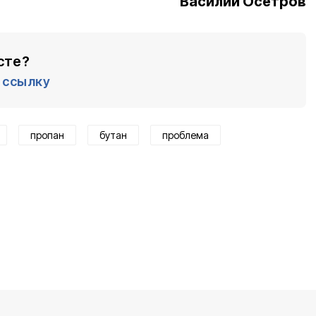
Василий Осетров
сте?
ссылку
пропан
бутан
проблема