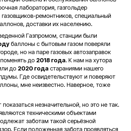
рочная лаборатория, газгольдер
 газовщиков-ремонтников, специальный
аллонов, доставки их населению.
веденной Газпромом, станции были
оду
баллоны с бытовым газом поверяли
городе, но на паре газовых автозаправок
 поменять до
2018 года
. К нам на хутора
или до
2020 года
стараниями нашего
лдумы. Где освидетельствуют и поверяют
ллоны, мне неизвестно. Наверное, тоже
показаться незначительной, но это не так.
являются техническими объектами
одлежат заботам такой серьёзной
дзор. Если положенная забота проявляться