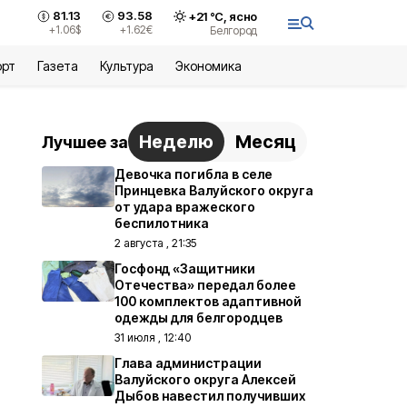
81.13
93.58
+
21
°С,
ясно
+1.06
$
+1.62
€
Белгород
орт
Газета
Культура
Экономика
Неделю
Месяц
Лучшее за
Девочка погибла в селе
Принцевка Валуйского округа
от удара вражеского
беспилотника
2 августа , 21:35
Госфонд «Защитники
Отечества» передал более
100 комплектов адаптивной
одежды для белгородцев
31 июля , 12:40
Глава администрации
Валуйского округа Алексей
Дыбов навестил получивших