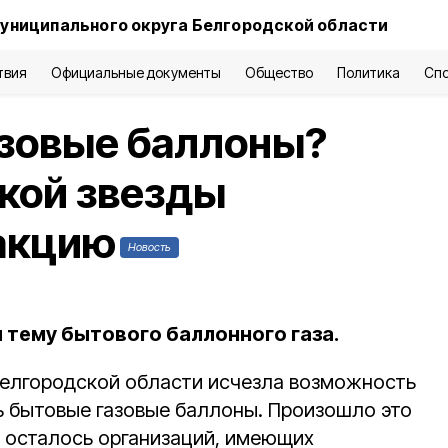
униципального округа Белгородской области
твия
Официальные документы
Общество
Политика
Сп
азовые баллоны?
кой звезды
дакцию
Новость
 тему бытового баллонного газа.
 Белгородской области исчезла возможность
ь бытовые газовые баллоны. Произошло это
не осталось организаций, имеющих