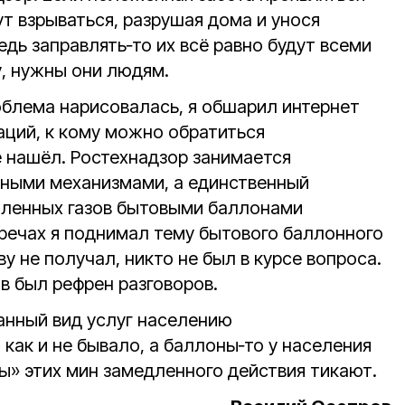
ут взрываться, разрушая дома и унося
едь заправлять‑то их всё равно будут всеми
у, нужны они людям.
облема нарисовалась, я обшарил интернет
аций, к кому можно обратиться
е нашёл. Ростехнадзор занимается
мными механизмами, а единственный
шленных газов бытовыми баллонами
тречах я поднимал тему бытового баллонного
ву не получал, никто не был в курсе вопроса.
ов был рефрен разговоров.
анный вид услуг населению
 как и не бывало, а баллоны‑то у населения
ы» этих мин замедленного действия тикают.