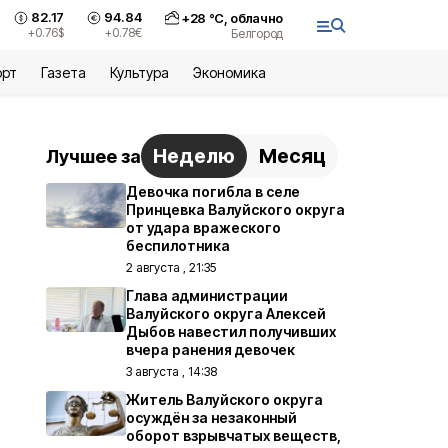
82.17
94.84
+
28
°С,
облачно
+0.76
$
+0.78
€
Белгород
орт
Газета
Культура
Экономика
Неделю
Месяц
Лучшее за
Девочка погибла в селе
Принцевка Валуйского округа
от удара вражеского
беспилотника
2 августа , 21:35
Глава администрации
Валуйского округа Алексей
Дыбов навестил получивших
вчера ранения девочек
3 августа , 14:38
Житель Валуйского округа
осуждён за незаконный
оборот взрывчатых веществ,