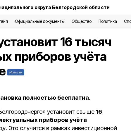
ниципального округа Белгородской области
твия
Официальные документы
Общество
Политика
Сп
установит 16 тысяч
х приборов учёта
е
Новость
тановка полностью бесплатна.
Белгородэнерго» установит свыше
16
лектуальных приборов учёта
оду. Это случится в рамках инвестиционной