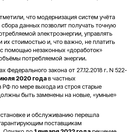
тметили, что модернизация систем учёта
 сбора данных позволит получать точную
требляемой электроэнергии, управлять
 их стоимостью и, что важно, не платить
е с помощью незаконных «доработок»
объёмы потребляемой энергии.
х Федерального закона от 27.12.2018 г. N 522-
 июля 2020 года
в частных
 РФ по мере выхода из строя старые
должны быть заменены на новые, «умные»
 установке и обслуживанию перешла
 гарантирующим поставщикам
). Однако до
1 января 2022 года
решение