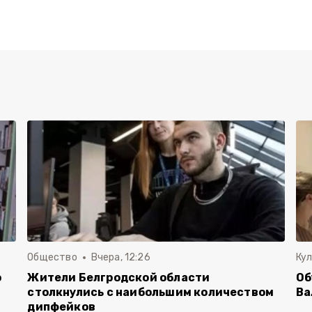
Общество
Вчера, 12:26
Ку
о
Жители Белгродской области
Об
столкнулись с наибольшим количеством
Ва
дипфейков