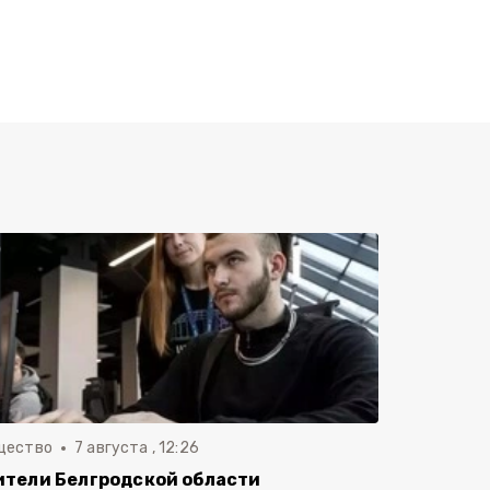
щество
7 августа , 12:26
тели Белгродской области