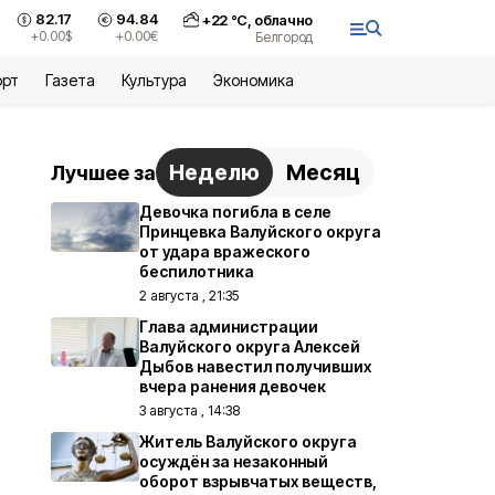
82.17
94.84
+
22
°С,
облачно
+0.00
$
+0.00
€
Белгород
орт
Газета
Культура
Экономика
Неделю
Месяц
Лучшее за
Девочка погибла в селе
Принцевка Валуйского округа
от удара вражеского
беспилотника
2 августа , 21:35
Глава администрации
Валуйского округа Алексей
Дыбов навестил получивших
вчера ранения девочек
3 августа , 14:38
Житель Валуйского округа
осуждён за незаконный
оборот взрывчатых веществ,