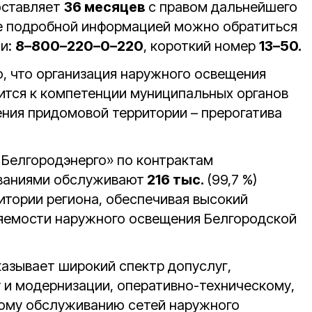
оставляет
36 месяцев
с правом дальнейшего
ее подробной информацией можно обратиться
ии:
8–800–220–0–220
, короткий номер
13–50.
, что организация наружного освещения
ится к компетенции муниципальных органов
ения придомовой территории – прерогатива
 Белгородэнерго» по контрактам
ваниями обслуживают
216 тыс.
(99,7 %)
итории региона, обеспечивая высокий
ляемости наружного освещения Белгородской
казывает широкий спектр допуслуг,
у и модернизации, оперативно-техническому,
ому обслуживанию сетей наружного