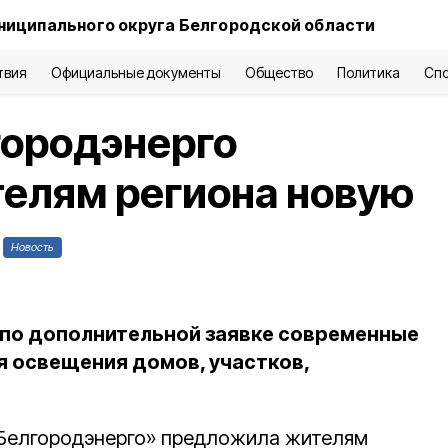
ниципального округа Белгородской области
твия
Официальные документы
Общество
Политика
Сп
городэнерго
елям региона новую
Новость
 по дополнительной заявке современные
я освещения домов, участков,
 Белгородэнерго» предложила жителям