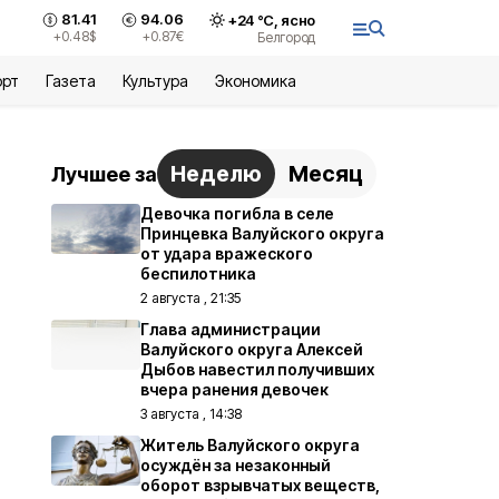
81.41
94.06
+
24
°С,
ясно
+0.48
$
+0.87
€
Белгород
орт
Газета
Культура
Экономика
Неделю
Месяц
Лучшее за
Девочка погибла в селе
Принцевка Валуйского округа
от удара вражеского
беспилотника
2 августа , 21:35
Глава администрации
Валуйского округа Алексей
Дыбов навестил получивших
вчера ранения девочек
3 августа , 14:38
Житель Валуйского округа
осуждён за незаконный
оборот взрывчатых веществ,