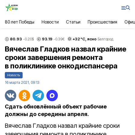
80 лет Победы
Новости
Статьи
Происшествия
Офиц
80.93
93.19
+
32
°С,
ясно
-0.20
$
-0.39
€
Белгород
Вячеслав Гладков назвал крайние
сроки завершения ремонта
в поликлинике онкодиспансера
Новость
16 марта 2021, 09:13
Сдать обновлённый объект рабочие
должны до середины апреля.
Вячеслав Гладков назвал крайние сроки
завершения ремонта в поликлинике