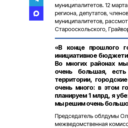
муниципалитетов. 12 марта
региона, депутатов, члено
муниципалитетов, рассмо
Старооскольского, Грайвор
«В конце прошлого г
инициативное бюджетир
Во многих районах мы
очень большая, ест
территории, городские
очень много: в этом 
планируем 1 млрд, я уб
мы решим очень большо
Председатель облдумы Оль
межведомственная комисс