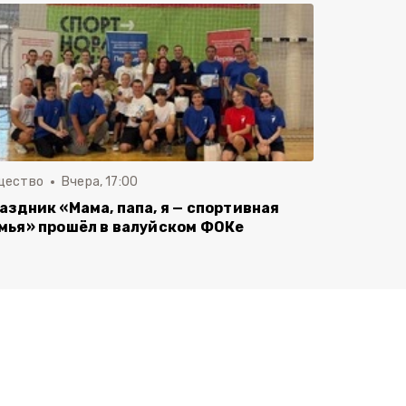
щество
Вчера, 17:00
аздник «Мама, папа, я — спортивная
мья» прошёл в валуйском ФОКе