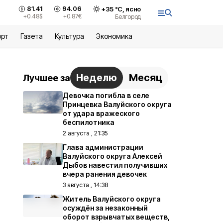
81.41
94.06
+
35
°С,
ясно
+0.48
$
+0.87
€
Белгород
орт
Газета
Культура
Экономика
Неделю
Месяц
Лучшее за
Девочка погибла в селе
Принцевка Валуйского округа
от удара вражеского
беспилотника
2 августа , 21:35
Глава администрации
Валуйского округа Алексей
Дыбов навестил получивших
вчера ранения девочек
3 августа , 14:38
Житель Валуйского округа
осуждён за незаконный
оборот взрывчатых веществ,