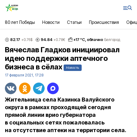
80 лет Победы
Новости
Статьи
Происшествия
Офиц
82.17
94.84
+
17
°С,
облачно
+0.76
$
+0.78
€
Белгород
Вячеслав Гладков инициировал
идею поддержки аптечного
бизнеса в сёлах
Новость
17 февраля 2021, 17:28
Жительница села Казинка Валуйского
округа в рамках проходящей сегодня
прямой линии врио губернатора
в социальных сетях пожаловалась
на отсутствие аптеки на территории села.