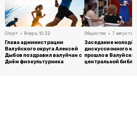
Спорт
Вчера, 10:32
Общество
7 августа , 
Глава администрации
Заседание молодё
Валуйского округа Алексей
дискуссионного кл
Дыбов поздравил валуйчан с
прошло в Валуйско
Днём физкультурника
центральной библи