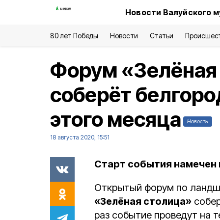
Новости Валуйского м
80 лет Победы
Новости
Статьи
Происшес
Форум «Зелёная 
соберёт белгоро
этого месяца
Новость
18 августа 2020, 15:51
Старт события намечен н
Открытый форум по ландша
«Зелёная столица»
собер
раз событие проведут на 