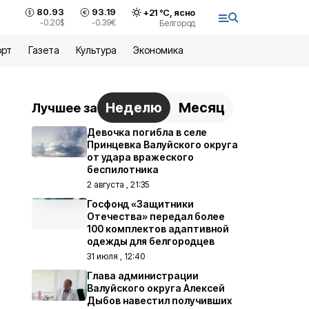
80.93
93.19
+
21
°С,
ясно
-0.20
$
-0.39
€
Белгород
орт
Газета
Культура
Экономика
Неделю
Месяц
Лучшее за
Девочка погибла в селе
Принцевка Валуйского округа
от удара вражеского
беспилотника
2 августа , 21:35
Госфонд «Защитники
Отечества» передал более
100 комплектов адаптивной
одежды для белгородцев
31 июля , 12:40
Глава администрации
Валуйского округа Алексей
Дыбов навестил получивших