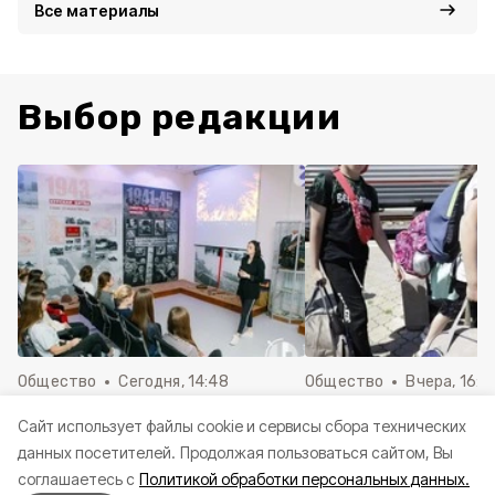
Все материалы
Выбор редакции
Общество
Сегодня, 14:48
Общество
Вчера, 16:2
Участники из Белгородской
Врио губернатора 
Cайт использует файлы cookie и сервисы сбора технических
области вышли в финал
Шуваев рассказал 
данных посетителей.
Продолжая пользоваться сайтом, Вы
Всероссийского конкурса
отправке детей рег
соглашаетесь с
Политикой обработки персональных данных.
школьных музеев
оздоровительные л