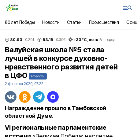
80 лет Победы
Новости
Статьи
Происшествия
Офиц
80.93
93.19
+
33
°С,
ясно
-0.20
$
-0.39
€
Белгород
Валуйская школа №5 стала
лучшей в конкурсе духовно-
нравственного развития детей
в ЦФО
Новость
2 февраля 2020, 07:22
Награждение прошло в Тамбовской
областной Думе.
VI региональные парламентские
встречи
«Великая Победа: наследие