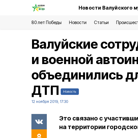
Новости Валуйского м
80 лет Победы
Новости
Статьи
Происшес
Валуйские сотр
и военной автои
объединились д
ДТП
Новость
12 ноября 2019, 17:30
Это связано с участив
на территории городског