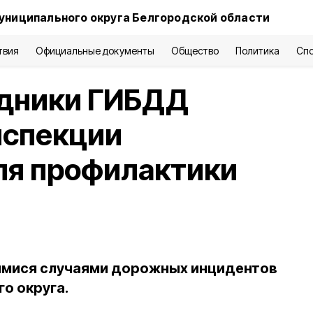
униципального округа Белгородской области
твия
Официальные документы
Общество
Политика
Сп
удники ГИБДД
нспекции
ля профилактики
шимися случаями дорожных инцидентов
о округа.