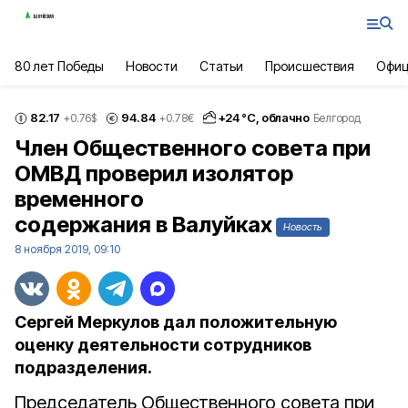
80 лет Победы
Новости
Статьи
Происшествия
Офиц
82.17
94.84
+
24
°С,
облачно
+0.76
$
+0.78
€
Белгород
Член Общественного совета при
ОМВД проверил изолятор
временного
содержания в Валуйках
Новость
8 ноября 2019, 09:10
Сергей Меркулов дал положительную
оценку деятельности сотрудников
подразделения.
Председатель Общественного совета при