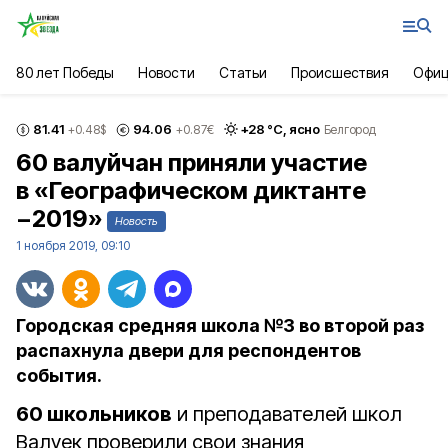
80 лет Победы
Новости
Статьи
Происшествия
Офиц
81.41
94.06
+
28
°С,
ясно
+0.48
$
+0.87
€
Белгород
60 валуйчан приняли участие
в «Географическом диктанте
−2019»
Новость
1 ноября 2019, 09:10
Городская средняя школа №3 во второй раз
распахнула двери для респондентов
события.
60 школьников
и преподавателей школ
Валуек проверили свои знания