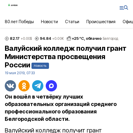
80 лет Победы
Новости
Статьи
Происшествия
Офиц
82.17
94.84
+
25
°С,
облачно
+0.00
$
+0.00
€
Белгород
Валуйский колледж получил грант
Министерства просвещения
России
Новость
19 мая 2019, 07:33
Он вошёл в четвёрку лучших
образовательных организаций среднего
профессионального образования
Белгородской области.
Валуйский колледж получит грант