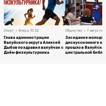
Спорт
Вчера, 10:32
Общество
7 августа , 
Глава администрации
Заседание молодё
Валуйского округа Алексей
дискуссионного кл
Дыбов поздравил валуйчан с
прошло в Валуйско
Днём физкультурника
центральной библи