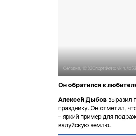
Сегодня, 10:32
Спорт
Фото:
vk.ru/id5
Он обратился к любител
Алексей Дыбов
выразил п
празднику. Он отметил, чт
– яркий пример для подра
валуйскую землю.