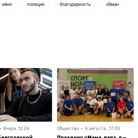
ивня
полиция
благодарность
обман
Вчера, 12:26
Общество
6 августа , 17:00
Белгродской
Праздник «Мама, папа, я —