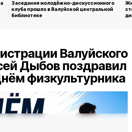
га
Заседание молодёжно-дискуссионного
Жи
клуба прошло в Валуйской центральной
ст
библиотеке
ди
истрации Валуйского
сей Дыбов поздравил
Днём физкультурника