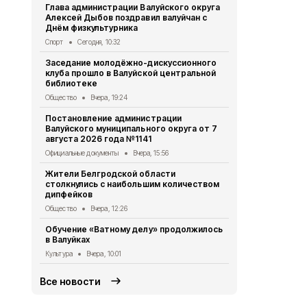
Глава администрации Валуйского округа
Праздник «М
Алексей Дыбов поздравил валуйчан с
семья» про
Днём физкультурника
Общество
6 
Спорт
Сегодня, 10:32
Компания Б
Заседание молодёжно-дискуссионного
36 новых д
клуба прошло в Валуйской центральной
многодетны
библиотеке
Общество
6 
Общество
Вчера, 19:24
Участники и
Постановление администрации
вышли в фи
Валуйского муниципального округа от 7
школьных м
августа 2026 года №1141
Общество
6 
Официальные документы
Вчера, 15:56
Александр Ш
Жители Белгродской области
школьников
столкнулись с наибольшим количеством
«Большая п
дипфейков
Общество
6 
Общество
Вчера, 12:26
Врио губер
Обучение «Ватному делу» продолжилось
рассказал о
в Валуйках
оздоровите
Культура
Вчера, 10:01
Общество
5 
Все новости