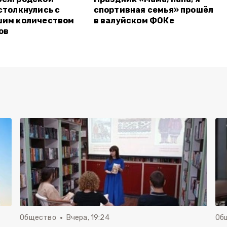
столкнулись с
спортивная семья» прошёл
шим количеством
в валуйском ФОКе
ов
Общество
Вчера, 19:24
Об