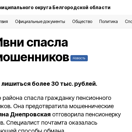
ниципального округа Белгородской области
твия
Официальные документы
Общество
Политика
Сп
Ивни спасла
 мошенников
Новость
лишиться более 30 тыс. рублей.
о района спасла гражданку пенсионного
иков. Она предотвратила мошеннические
яна Днепровская
отговорила пенсионерку
в. Специалист почтамта оказалась
ающей способы обмана.