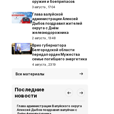
оружия и боеприпасов
3 августа , 17:04
Глава валуйской
администрации Алексей
Дыбов поздравил жителей
округа с Днём
железнодорожника
2 августа , 13:48
Врио губернатора
Белгородской области
передал орден Мужества
семье погибшего энергетика
4 августа , 23:19
Все материалы
Последние
новости
Глава администрации Валуйского округа
Праздник «М
Алексей Дыбов поздравил валуйчан с
семья» про
Днём физкультурника