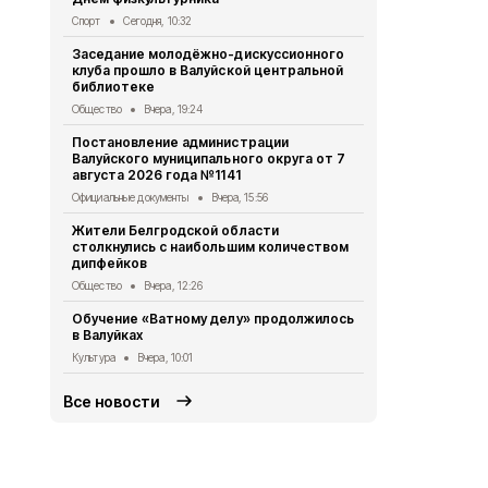
Общество
6 
Спорт
Сегодня, 10:32
Компания Б
Заседание молодёжно-дискуссионного
36 новых д
клуба прошло в Валуйской центральной
многодетны
библиотеке
Общество
6 
Общество
Вчера, 19:24
Участники и
Постановление администрации
вышли в фи
Валуйского муниципального округа от 7
школьных м
августа 2026 года №1141
Общество
6 
Официальные документы
Вчера, 15:56
Александр Ш
Жители Белгродской области
школьников
столкнулись с наибольшим количеством
«Большая п
дипфейков
Общество
6 
Общество
Вчера, 12:26
Врио губер
Обучение «Ватному делу» продолжилось
рассказал о
в Валуйках
оздоровите
Культура
Вчера, 10:01
Общество
5 
Все новости