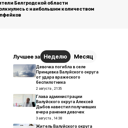
тели Белгродской области
олкнулись с наибольшим количеством
пфейков
Неделю
Месяц
Лучшее за
Девочка погибла в селе
Принцевка Валуйского округа
от удара вражеского
беспилотника
2 августа , 21:35
Глава администрации
Валуйского округа Алексей
Дыбов навестил получивших
вчера ранения девочек
3 августа , 14:38
Житель Валуйского округа