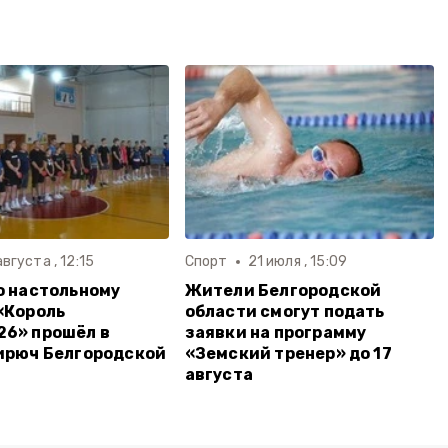
августа , 12:15
Спорт
21 июля , 15:09
о настольному
Жители Белгородской
«Король
области смогут подать
6» прошёл в
заявки на программу
ирюч Белгородской
«Земский тренер» до 17
августа