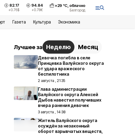
82.17
94.84
+
29
°С,
облачно
+0.76
$
+0.78
€
Белгород
орт
Газета
Культура
Экономика
Неделю
Месяц
Лучшее за
Девочка погибла в селе
Принцевка Валуйского округа
от удара вражеского
беспилотника
2 августа , 21:35
Глава администрации
Валуйского округа Алексей
Дыбов навестил получивших
вчера ранения девочек
3 августа , 14:38
Житель Валуйского округа
осуждён за незаконный
оборот взрывчатых веществ,