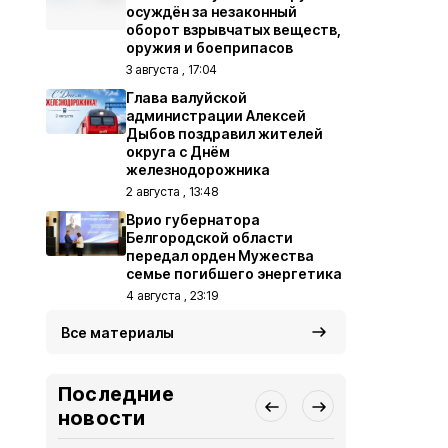
осуждён за незаконный
оборот взрывчатых веществ,
оружия и боеприпасов
3 августа , 17:04
Глава валуйской
администрации Алексей
Дыбов поздравил жителей
округа с Днём
железнодорожника
2 августа , 13:48
Врио губернатора
Белгородской области
передал орден Мужества
семье погибшего энергетика
4 августа , 23:19
Все материалы
Последние
новости