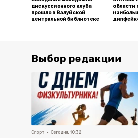
дискуссионного клуба
области 
прошло в Валуйской
наиболь
центральной библиотеке
дипфейк
Выбор редакции
Спорт
Сегодня, 10:32