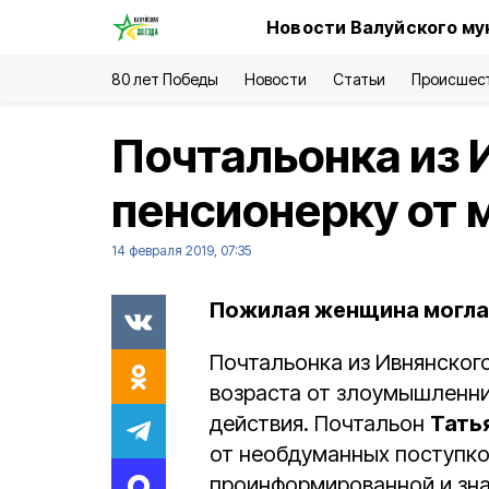
Новости Валуйского му
80 лет Победы
Новости
Статьи
Происшес
Почтальонка из 
пенсионерку от
14 февраля 2019, 07:35
Пожилая женщина могла 
Почтальонка из Ивнянског
возраста от злоумышленн
действия. Почтальон
Тать
от необдуманных поступко
проинформированной и зн