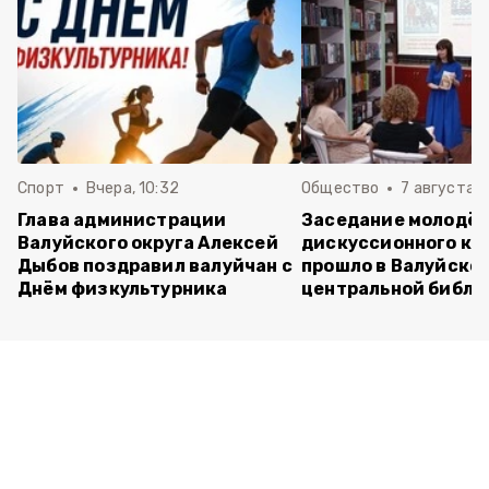
Спорт
Вчера, 10:32
Общество
7 августа , 
Глава администрации
Заседание молодё
Валуйского округа Алексей
дискуссионного кл
Дыбов поздравил валуйчан с
прошло в Валуйско
Днём физкультурника
центральной библи