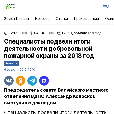
80 лет Победы
Новости
Статьи
Происшествия
Офиц
82.17
94.84
+
25
°С,
облачно
+0.00
$
+0.00
€
Белгород
Специалисты подвели итоги
деятельности добровольной
пожарной охраны за 2018 год
Новость
6 февраля 2019, 10:10
Председатель совета Валуйского местного
отделения ВДПО Александр Колосков
выступил с докладом.
Специалисты подвели итоги деятельности