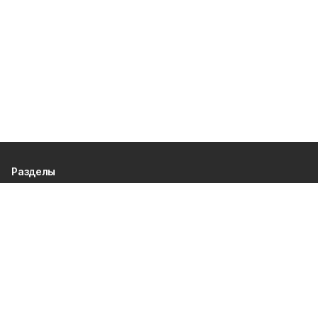
Разделы
80 лет Победы
Новости
Статьи
Происшествия
Официальные документы
Общество
Политика