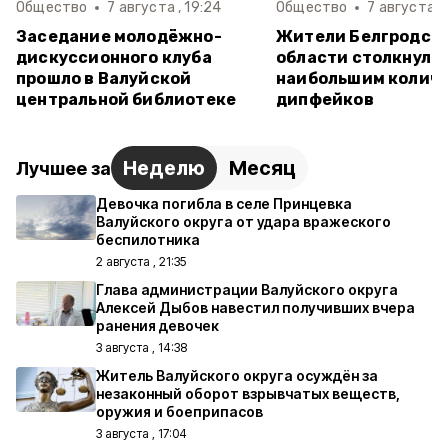
Общество
7 августа , 19:24
Общество
7 августа , 
Заседание молодёжно-
Жители Белгродск
дискуссионного клуба
области столкнулис
прошло в Валуйской
наибольшим колич
центральной библиотеке
дипфейков
Неделю
Месяц
Лучшее за
Девочка погибла в селе Принцевка
Валуйского округа от удара вражеского
беспилотника
2 августа , 21:35
Глава администрации Валуйского округа
Алексей Дыбов навестил получивших вчера
ранения девочек
3 августа , 14:38
Житель Валуйского округа осуждён за
незаконный оборот взрывчатых веществ,
оружия и боеприпасов
3 августа , 17:04