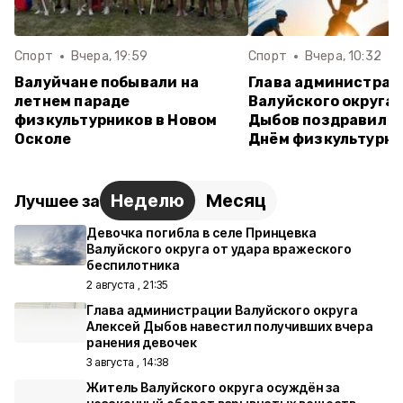
Спорт
Вчера, 19:59
Спорт
Вчера, 10:32
Валуйчане побывали на
Глава администрац
летнем параде
Валуйского округа 
физкультурников в Новом
Дыбов поздравил в
Осколе
Днём физкультурн
Неделю
Месяц
Лучшее за
Девочка погибла в селе Принцевка
Валуйского округа от удара вражеского
беспилотника
2 августа , 21:35
Глава администрации Валуйского округа
Алексей Дыбов навестил получивших вчера
ранения девочек
3 августа , 14:38
Житель Валуйского округа осуждён за