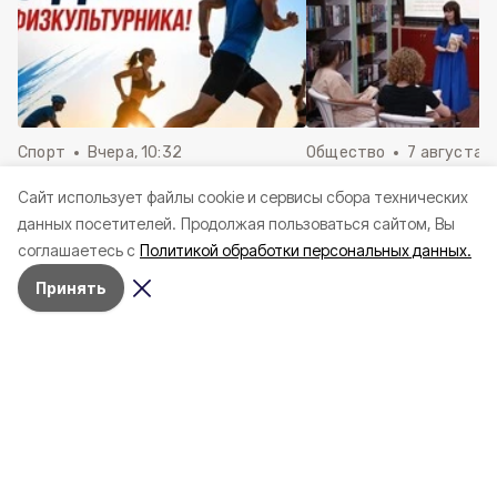
Спорт
Вчера, 10:32
Общество
7 августа , 
Глава администрации
Заседание молодё
Cайт использует файлы cookie и сервисы сбора технических
Валуйского округа Алексей
дискуссионного кл
данных посетителей.
Продолжая пользоваться сайтом, Вы
Дыбов поздравил валуйчан с
прошло в Валуйско
соглашаетесь с
Политикой обработки персональных данных.
Днём физкультурника
центральной библи
Принять
Глава администрации Валуйского
округа Алексей Дыбов поздравил
валуйчан с Днём физкультурника