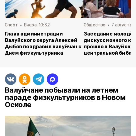
Спорт
Вчера, 10:32
Общество
7 августа , 
Глава администрации
Заседание молодё
Валуйского округа Алексей
дискуссионного кл
Дыбов поздравил валуйчан с
прошло в Валуйско
Днём физкультурника
центральной библи
Валуйчане побывали на летнем
параде физкультурников в Новом
Осколе