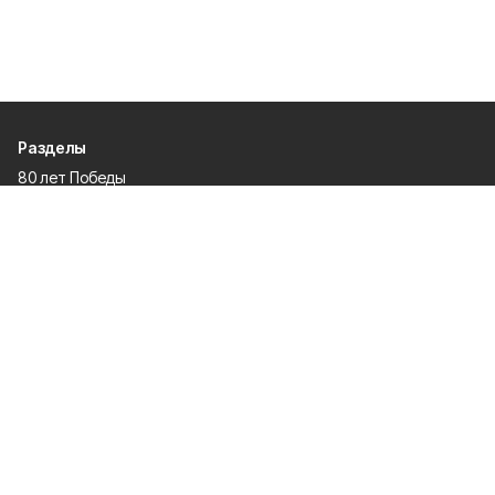
Разделы
80 лет Победы
Новости
Статьи
Происшествия
Официальные документы
Общество
Политика
Спорт
Газета
Культура
Экономика