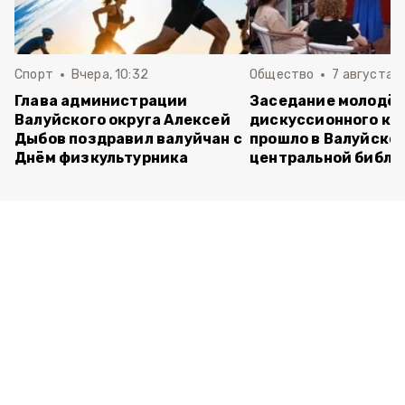
Спорт
Вчера, 10:32
Общество
7 августа , 
Глава администрации
Заседание молодё
Валуйского округа Алексей
дискуссионного кл
Дыбов поздравил валуйчан с
прошло в Валуйско
Днём физкультурника
центральной библи