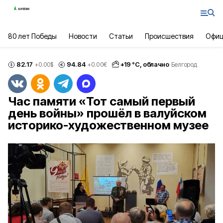
80 лет Победы
Новости
Статьи
Происшествия
Офиц
82.17
94.84
+
19
°С,
облачно
+0.00
$
+0.00
€
Белгород
Час памяти «Тот самый первый
день войны» прошёл в валуйском
историко-художественном музее