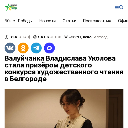
80 лет Победы
Новости
Статьи
Происшествия
Офиц
81.41
94.06
+
26
°С,
ясно
+0.48
$
+0.87
€
Белгород
Валуйчанка Владислава Уколова
стала призёром детского
конкурса художественного чтения
в Белгороде