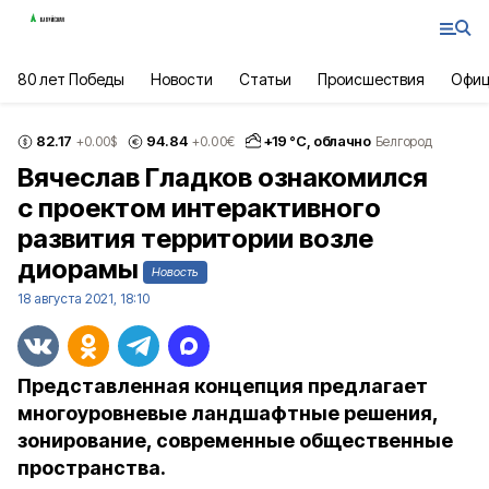
80 лет Победы
Новости
Статьи
Происшествия
Офиц
82.17
94.84
+
19
°С,
облачно
+0.00
$
+0.00
€
Белгород
Вячеслав Гладков ознакомился
с проектом интерактивного
развития территории возле
диорамы
Новость
18 августа 2021, 18:10
Представленная концепция предлагает
многоуровневые ландшафтные решения,
зонирование, современные общественные
пространства.