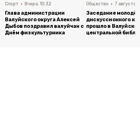
Спорт
Вчера, 10:32
Общество
7 августа , 
Глава администрации
Заседание молодё
Валуйского округа Алексей
дискуссионного кл
Дыбов поздравил валуйчан с
прошло в Валуйско
Днём физкультурника
центральной библи