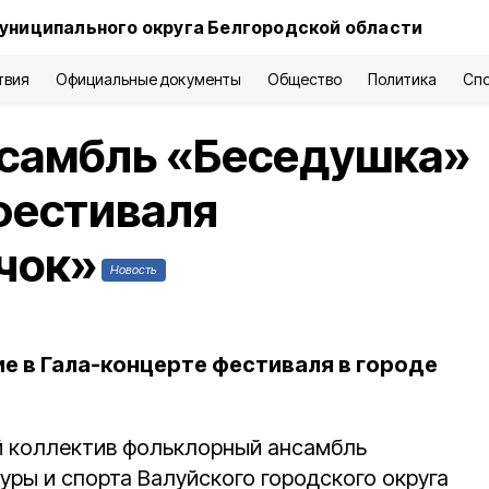
униципального округа Белгородской области
твия
Официальные документы
Общество
Политика
Сп
самбль «Беседушка»
фестиваля
чок»
Новость
ие в Гала-концерте фестиваля в городе
 коллектив фольклорный ансамбль
уры и спорта Валуйского городского округа