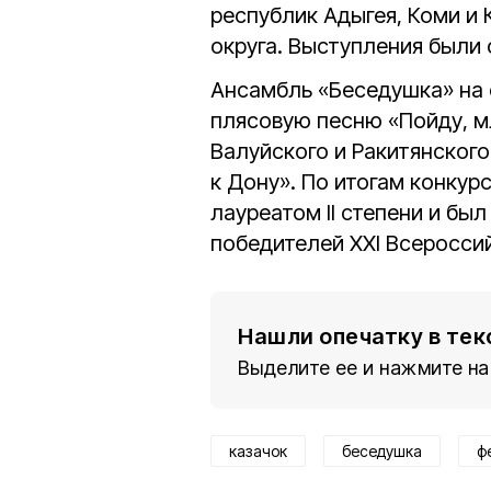
республик Адыгея, Коми и
округа. Выступления были
Ансамбль «Беседушка» на
плясовую песню «Пойду, м
Валуйского и Ракитянског
к Дону». По итогам конку
лауреатом II степени и бы
победителей XXI Всероссий
Нашли опечатку в тек
Выделите ее и нажмите на
казачок
беседушка
ф