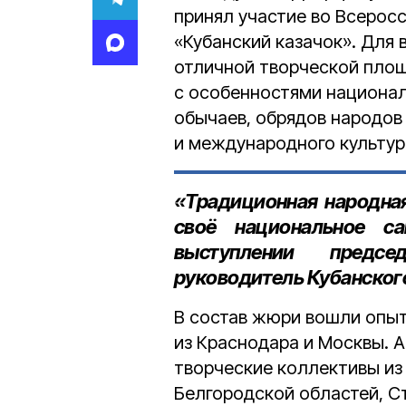
принял участие во Всерос
«Кубанский казачок». Для 
отличной творческой площ
с особенностями национа
обычаев, обрядов народов
и международного культур
«Традиционная народная
своё национальное с
выступлении
предс
руководитель Кубанского
В состав жюри вошли опы
из Краснодара и Москвы. А
творческие коллективы из
Белгородской областей, С