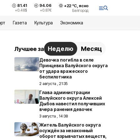
81.41
94.06
+
22
°С,
ясно
+0.48
$
+0.87
€
Белгород
орт
Газета
Культура
Экономика
Неделю
Месяц
Лучшее за
Девочка погибла в селе
Принцевка Валуйского округа
от удара вражеского
беспилотника
2 августа , 21:35
Глава администрации
Валуйского округа Алексей
Дыбов навестил получивших
вчера ранения девочек
3 августа , 14:38
Житель Валуйского округа
осуждён за незаконный
оборот взрывчатых веществ,